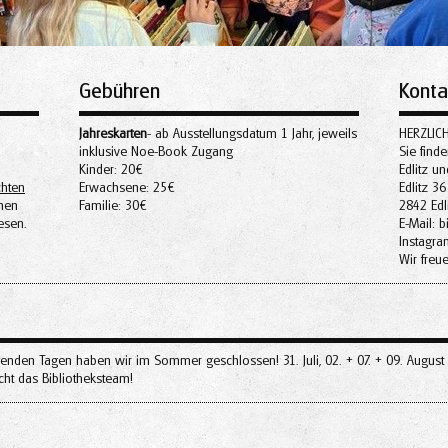
Gebühren
Konta
Jahreskarten
- ab Ausstellungsdatum 1 Jahr, jeweils
HERZLIC
inklusive Noe-Book Zugang
Sie finde
Kinder: 20€
Edlitz u
chten
Erwachsene: 25€
Edlitz 36
nen
Familie: 30€
2842 Edl
esen.
E-Mail: b
Instagram
Wir freu
enden Tagen haben wir im Sommer geschlossen! 31. Juli, 02. + 07. + 09. August
ht das Bibliotheksteam!